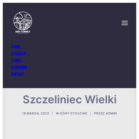
DOMKI
ATRAKCJE
CENNIK
REGULAMIN
KONTAKT
Szczeliniec Wielki
18 MARCA, 2022
|
W
GÓRY STOŁOWE
|
PRZEZ
ADMIN